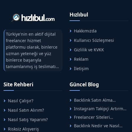
Hızlıbul
Hakkımızda
Türkiye'nin en aktif dijital
Kullanıcı Sözleşmesi
freelancer hizmet
platformu olarak, binlerce
Gizlilik ve KVKK
uzman yeteneği ve yüz
Reklam
binlerce başarıyla
tamamlanmış iş teslimatını
İletişim
tek çatıda buluşturuyoruz.
Hızlıbul, alıcı ve satıcı
Site Rehberi
Güncel Blog
arasındaki süreci risksiz
alışveriş sistemi ile koruyan
ticaretin güvenli
Backlink Satın Alma
Nasıl Çalışır?
adreslerinden birisidir.
Rehberi: Güvenli SEO İçin
Instagram Takipçi Artırma
Nasıl Satın Alırım?
Doğru Adımlar
Yöntemleri: Organik Büyüme
Freelancer Siteleri
Nasıl Satış Yaparım?
Rehberi
Arasında Doğru Seçim Nasıl
Backlink Nedir ve Nasıl
Yapılır
Risksiz Alışveriş
Alınır? Etkili Yöntemler