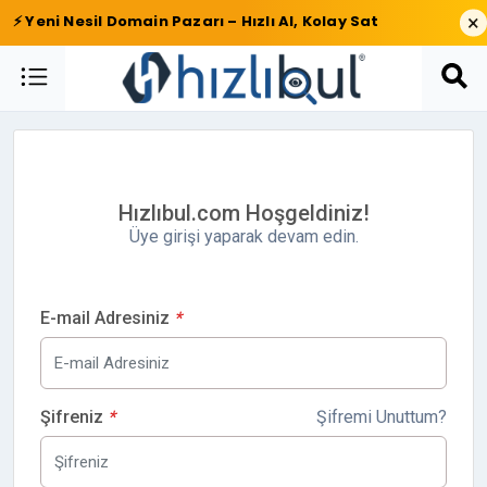
×
⚡ Yeni Nesil Domain Pazarı – Hızlı Al, Kolay Sat
Hızlıbul.com Hoşgeldiniz!
Üye girişi yaparak devam edin.
E-mail Adresiniz
*
Şifreniz
*
Şifremi Unuttum?