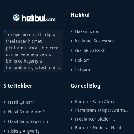
Hızlıbul
Hakkımızda
Türkiye'nin en aktif dijital
Kullanıcı Sözleşmesi
freelancer hizmet
platformu olarak, binlerce
Gizlilik ve KVKK
uzman yeteneği ve yüz
Reklam
binlerce başarıyla
tamamlanmış iş teslimatını
İletişim
tek çatıda buluşturuyoruz.
Hızlıbul, alıcı ve satıcı
Site Rehberi
Güncel Blog
arasındaki süreci risksiz
alışveriş sistemi ile koruyan
ticaretin güvenli
Backlink Satın Alma
Nasıl Çalışır?
adreslerinden birisidir.
Rehberi: Güvenli SEO İçin
Instagram Takipçi Artırma
Nasıl Satın Alırım?
Doğru Adımlar
Yöntemleri: Organik Büyüme
Freelancer Siteleri
Nasıl Satış Yaparım?
Rehberi
Arasında Doğru Seçim Nasıl
Backlink Nedir ve Nasıl
Yapılır
Risksiz Alışveriş
Alınır? Etkili Yöntemler