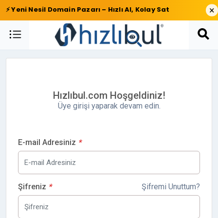
×
⚡ Yeni Nesil Domain Pazarı – Hızlı Al, Kolay Sat
Hızlıbul.com Hoşgeldiniz!
Üye girişi yaparak devam edin.
E-mail Adresiniz
*
Şifreniz
*
Şifremi Unuttum?