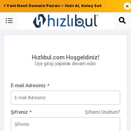
×
⚡ Yeni Nesil Domain Pazarı – Hızlı Al, Kolay Sat
Hızlıbul.com Hoşgeldiniz!
Üye girişi yaparak devam edin.
E-mail Adresiniz
*
Şifreniz
*
Şifremi Unuttum?