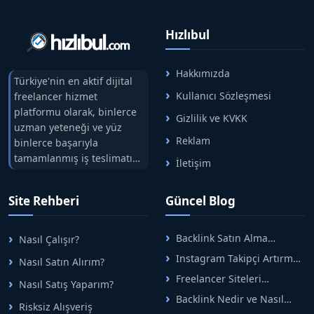
Hızlıbul
Hakkımızda
Türkiye'nin en aktif dijital
Kullanıcı Sözleşmesi
freelancer hizmet
platformu olarak, binlerce
Gizlilik ve KVKK
uzman yeteneği ve yüz
Reklam
binlerce başarıyla
tamamlanmış iş teslimatını
İletişim
tek çatıda buluşturuyoruz.
Hızlıbul, alıcı ve satıcı
Site Rehberi
Güncel Blog
arasındaki süreci risksiz
alışveriş sistemi ile koruyan
ticaretin güvenli
Backlink Satın Alma
Nasıl Çalışır?
adreslerinden birisidir.
Rehberi: Güvenli SEO İçin
Instagram Takipçi Artırma
Nasıl Satın Alırım?
Doğru Adımlar
Yöntemleri: Organik Büyüme
Freelancer Siteleri
Nasıl Satış Yaparım?
Rehberi
Arasında Doğru Seçim Nasıl
Backlink Nedir ve Nasıl
Yapılır
Risksiz Alışveriş
Alınır? Etkili Yöntemler