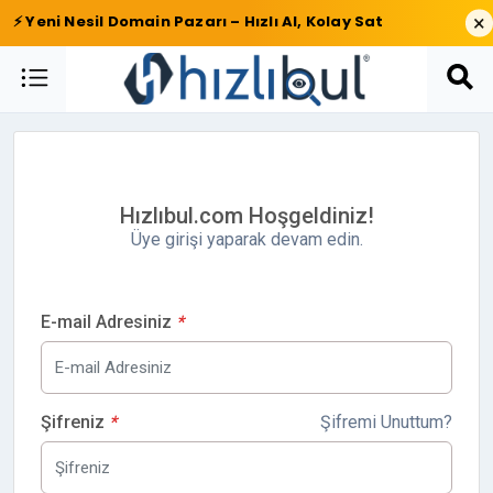
×
⚡ Yeni Nesil Domain Pazarı – Hızlı Al, Kolay Sat
Hızlıbul.com Hoşgeldiniz!
Üye girişi yaparak devam edin.
E-mail Adresiniz
*
Şifreniz
*
Şifremi Unuttum?