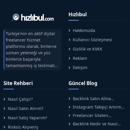
Hızlıbul
Hakkımızda
Türkiye'nin en aktif dijital
Kullanıcı Sözleşmesi
freelancer hizmet
platformu olarak, binlerce
Gizlilik ve KVKK
uzman yeteneği ve yüz
Reklam
binlerce başarıyla
tamamlanmış iş teslimatını
İletişim
tek çatıda buluşturuyoruz.
Hızlıbul, alıcı ve satıcı
Site Rehberi
Güncel Blog
arasındaki süreci risksiz
alışveriş sistemi ile koruyan
ticaretin güvenli
Backlink Satın Alma
Nasıl Çalışır?
adreslerinden birisidir.
Rehberi: Güvenli SEO İçin
Instagram Takipçi Artırma
Nasıl Satın Alırım?
Doğru Adımlar
Yöntemleri: Organik Büyüme
Freelancer Siteleri
Nasıl Satış Yaparım?
Rehberi
Arasında Doğru Seçim Nasıl
Backlink Nedir ve Nasıl
Yapılır
Risksiz Alışveriş
Alınır? Etkili Yöntemler