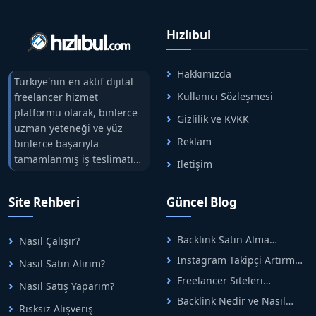
Hızlıbul
Hakkımızda
Türkiye'nin en aktif dijital
Kullanıcı Sözleşmesi
freelancer hizmet
platformu olarak, binlerce
Gizlilik ve KVKK
uzman yeteneği ve yüz
Reklam
binlerce başarıyla
tamamlanmış iş teslimatını
İletişim
tek çatıda buluşturuyoruz.
Hızlıbul, alıcı ve satıcı
Site Rehberi
Güncel Blog
arasındaki süreci risksiz
alışveriş sistemi ile koruyan
ticaretin güvenli
Backlink Satın Alma
Nasıl Çalışır?
adreslerinden birisidir.
Rehberi: Güvenli SEO İçin
Instagram Takipçi Artırma
Nasıl Satın Alırım?
Doğru Adımlar
Yöntemleri: Organik Büyüme
Freelancer Siteleri
Nasıl Satış Yaparım?
Rehberi
Arasında Doğru Seçim Nasıl
Backlink Nedir ve Nasıl
Yapılır
Risksiz Alışveriş
Alınır? Etkili Yöntemler