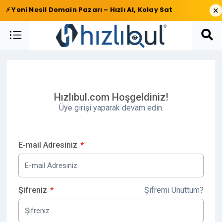
×
⚡ Yeni Nesil Domain Pazarı – Hızlı Al, Kolay Sat
Hızlıbul.com Hoşgeldiniz!
Üye girişi yaparak devam edin.
E-mail Adresiniz
*
Şifreniz
*
Şifremi Unuttum?