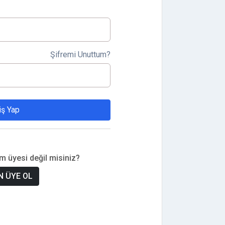
Şifremi Unuttum?
iş Yap
om üyesi değil misiniz?
 ÜYE OL