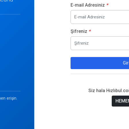
E-mail Adresiniz
*
Şifreniz
*
Gir
Siz hala Hızlıbul.c
en erişin.
HEMEN