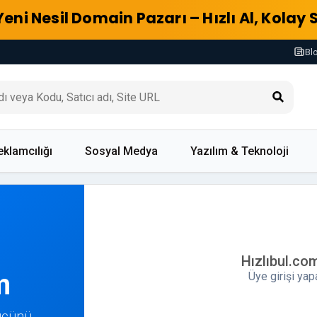
Yeni Nesil Domain Pazarı – Hızlı Al, Kolay 
Bl
eklamcılığı
Sosyal Medya
Yazılım & Teknoloji
Hızlıbul.co
m
Üye girişi ya
Gücünü