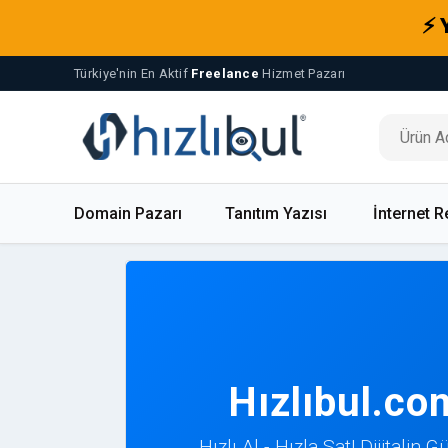
⚡ 
Türkiye'nin En Aktif
Freelance
Hizmet Pazarı
Domain Pazarı
Tanıtım Yazısı
İnternet R
Hızlıbul.co
Hızlı Al - Hızla Sat! Dijitalin 