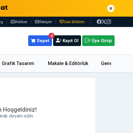
Sat
×
og
Rehber
İletişim
Geri Bildirim
0
Sepet
Kayıt Ol
Üye Girişi
Grafik Tasarım
Makale & Editörlük
Genel
m Hoşgeldiniz!
parak devam edin.