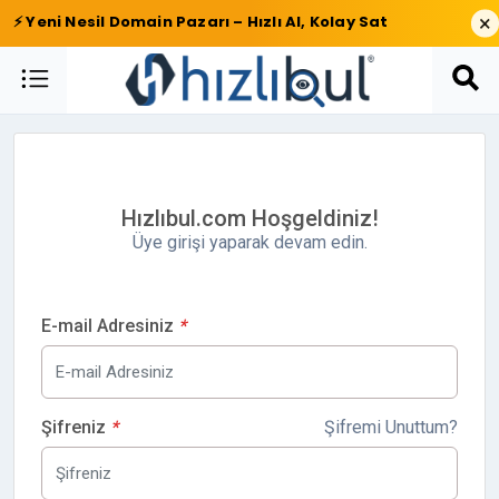
×
⚡ Yeni Nesil Domain Pazarı – Hızlı Al, Kolay Sat
Hızlıbul.com Hoşgeldiniz!
Üye girişi yaparak devam edin.
E-mail Adresiniz
*
Şifreniz
*
Şifremi Unuttum?