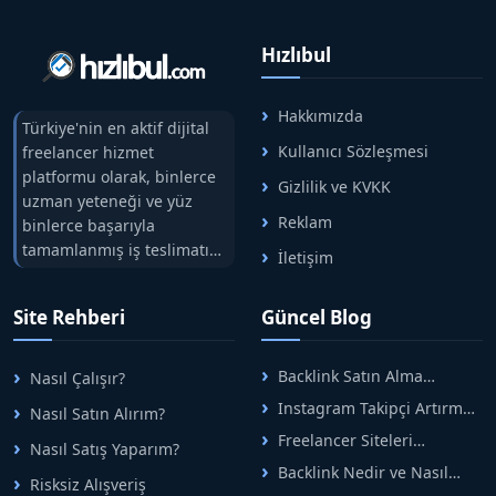
Hızlıbul
Hakkımızda
Türkiye'nin en aktif dijital
Kullanıcı Sözleşmesi
freelancer hizmet
platformu olarak, binlerce
Gizlilik ve KVKK
uzman yeteneği ve yüz
Reklam
binlerce başarıyla
tamamlanmış iş teslimatını
İletişim
tek çatıda buluşturuyoruz.
Hızlıbul, alıcı ve satıcı
Site Rehberi
Güncel Blog
arasındaki süreci risksiz
alışveriş sistemi ile koruyan
ticaretin güvenli
Backlink Satın Alma
Nasıl Çalışır?
adreslerinden birisidir.
Rehberi: Güvenli SEO İçin
Instagram Takipçi Artırma
Nasıl Satın Alırım?
Doğru Adımlar
Yöntemleri: Organik Büyüme
Freelancer Siteleri
Nasıl Satış Yaparım?
Rehberi
Arasında Doğru Seçim Nasıl
Backlink Nedir ve Nasıl
Yapılır
Risksiz Alışveriş
Alınır? Etkili Yöntemler