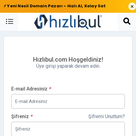
×
⚡ Yeni Nesil Domain Pazarı – Hızlı Al, Kolay Sat
Hızlıbul.com Hoşgeldiniz!
Üye girişi yaparak devam edin.
E-mail Adresiniz
*
Şifreniz
*
Şifremi Unuttum?