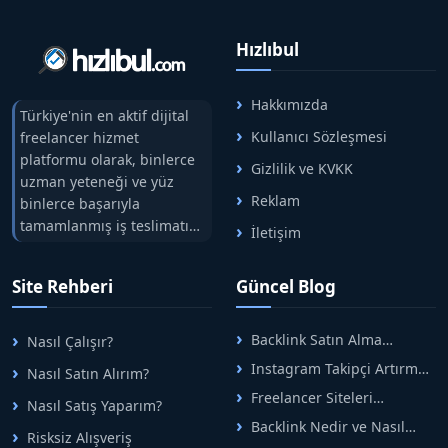
Hızlıbul
Hakkımızda
Türkiye'nin en aktif dijital
Kullanıcı Sözleşmesi
freelancer hizmet
platformu olarak, binlerce
Gizlilik ve KVKK
uzman yeteneği ve yüz
Reklam
binlerce başarıyla
tamamlanmış iş teslimatını
İletişim
tek çatıda buluşturuyoruz.
Hızlıbul, alıcı ve satıcı
Site Rehberi
Güncel Blog
arasındaki süreci risksiz
alışveriş sistemi ile koruyan
ticaretin güvenli
Backlink Satın Alma
Nasıl Çalışır?
adreslerinden birisidir.
Rehberi: Güvenli SEO İçin
Instagram Takipçi Artırma
Nasıl Satın Alırım?
Doğru Adımlar
Yöntemleri: Organik Büyüme
Freelancer Siteleri
Nasıl Satış Yaparım?
Rehberi
Arasında Doğru Seçim Nasıl
Backlink Nedir ve Nasıl
Yapılır
Risksiz Alışveriş
Alınır? Etkili Yöntemler