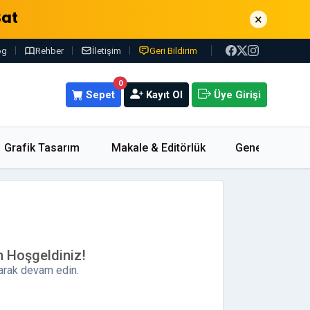
Sat
×
og
Rehber
İletişim
Geri Bildirim
0
Sepet
Kayıt Ol
Üye Girişi
Grafik Tasarım
Makale & Editörlük
Genel
m Hoşgeldiniz!
parak devam edin.