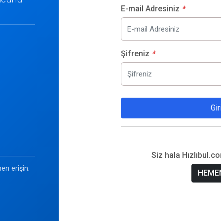
E-mail Adresiniz
*
Şifreniz
*
Gir
Siz hala Hızlıbul.c
en erişin.
HEMEN