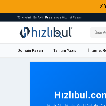
⚡ 
Türkiye'nin En Aktif
Freelance
Hizmet Pazarı
Domain Pazarı
Tanıtım Yazısı
İnternet R
Hızlıbul.co
Hızlı Al - Hızla Sat! Dijitalin 