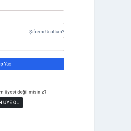
Şifremi Unuttum?
iş Yap
om üyesi değil misiniz?
 ÜYE OL