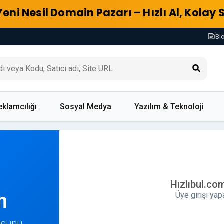
Yeni Nesil Domain Pazarı – Hızlı Al, Kolay 
Bl
eklamcılığı
Sosyal Medya
Yazılım & Teknoloji
Hızlıbul.co
m
Üye girişi ya
Gücünü