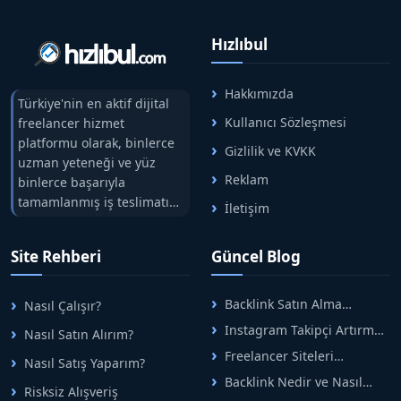
Hızlıbul
Hakkımızda
Türkiye'nin en aktif dijital
Kullanıcı Sözleşmesi
freelancer hizmet
platformu olarak, binlerce
Gizlilik ve KVKK
uzman yeteneği ve yüz
Reklam
binlerce başarıyla
tamamlanmış iş teslimatını
İletişim
tek çatıda buluşturuyoruz.
Hızlıbul, alıcı ve satıcı
Site Rehberi
Güncel Blog
arasındaki süreci risksiz
alışveriş sistemi ile koruyan
ticaretin güvenli
Backlink Satın Alma
Nasıl Çalışır?
adreslerinden birisidir.
Rehberi: Güvenli SEO İçin
Instagram Takipçi Artırma
Nasıl Satın Alırım?
Doğru Adımlar
Yöntemleri: Organik Büyüme
Freelancer Siteleri
Nasıl Satış Yaparım?
Rehberi
Arasında Doğru Seçim Nasıl
Backlink Nedir ve Nasıl
Yapılır
Risksiz Alışveriş
Alınır? Etkili Yöntemler