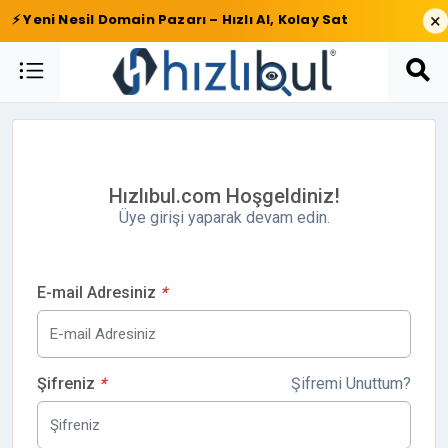
×
⚡ Yeni Nesil Domain Pazarı – Hızlı Al, Kolay Sat
Hızlıbul.com Hoşgeldiniz!
Üye girişi yaparak devam edin.
E-mail Adresiniz
*
Şifreniz
*
Şifremi Unuttum?