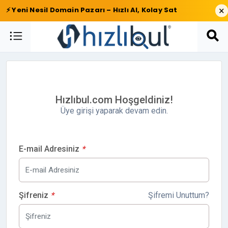
×
⚡ Yeni Nesil Domain Pazarı – Hızlı Al, Kolay Sat
Hızlıbul.com Hoşgeldiniz!
Üye girişi yaparak devam edin.
E-mail Adresiniz
*
Şifreniz
*
Şifremi Unuttum?