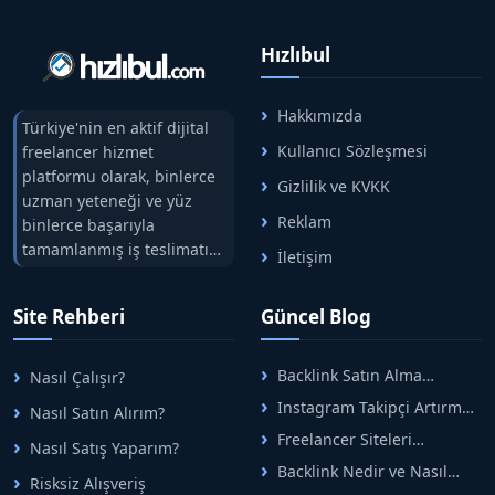
Hızlıbul
Hakkımızda
Türkiye'nin en aktif dijital
Kullanıcı Sözleşmesi
freelancer hizmet
platformu olarak, binlerce
Gizlilik ve KVKK
uzman yeteneği ve yüz
Reklam
binlerce başarıyla
tamamlanmış iş teslimatını
İletişim
tek çatıda buluşturuyoruz.
Hızlıbul, alıcı ve satıcı
Site Rehberi
Güncel Blog
arasındaki süreci risksiz
alışveriş sistemi ile koruyan
ticaretin güvenli
Backlink Satın Alma
Nasıl Çalışır?
adreslerinden birisidir.
Rehberi: Güvenli SEO İçin
Instagram Takipçi Artırma
Nasıl Satın Alırım?
Doğru Adımlar
Yöntemleri: Organik Büyüme
Freelancer Siteleri
Nasıl Satış Yaparım?
Rehberi
Arasında Doğru Seçim Nasıl
Backlink Nedir ve Nasıl
Yapılır
Risksiz Alışveriş
Alınır? Etkili Yöntemler