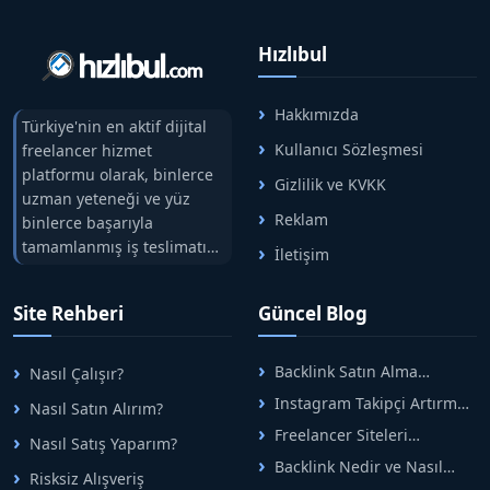
Hızlıbul
Hakkımızda
Türkiye'nin en aktif dijital
Kullanıcı Sözleşmesi
freelancer hizmet
platformu olarak, binlerce
Gizlilik ve KVKK
uzman yeteneği ve yüz
Reklam
binlerce başarıyla
tamamlanmış iş teslimatını
İletişim
tek çatıda buluşturuyoruz.
Hızlıbul, alıcı ve satıcı
Site Rehberi
Güncel Blog
arasındaki süreci risksiz
alışveriş sistemi ile koruyan
ticaretin güvenli
Backlink Satın Alma
Nasıl Çalışır?
adreslerinden birisidir.
Rehberi: Güvenli SEO İçin
Instagram Takipçi Artırma
Nasıl Satın Alırım?
Doğru Adımlar
Yöntemleri: Organik Büyüme
Freelancer Siteleri
Nasıl Satış Yaparım?
Rehberi
Arasında Doğru Seçim Nasıl
Backlink Nedir ve Nasıl
Yapılır
Risksiz Alışveriş
Alınır? Etkili Yöntemler