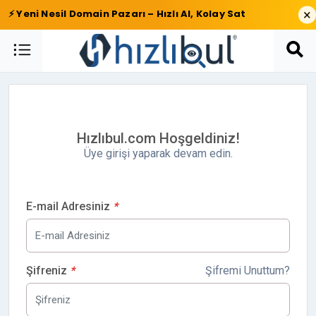
×
⚡ Yeni Nesil Domain Pazarı – Hızlı Al, Kolay Sat
Hızlıbul.com Hoşgeldiniz!
Üye girişi yaparak devam edin.
E-mail Adresiniz
*
Şifreniz
*
Şifremi Unuttum?