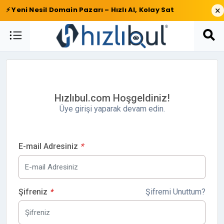
×
⚡ Yeni Nesil Domain Pazarı – Hızlı Al, Kolay Sat
Hızlıbul.com Hoşgeldiniz!
Üye girişi yaparak devam edin.
E-mail Adresiniz
*
Şifreniz
*
Şifremi Unuttum?