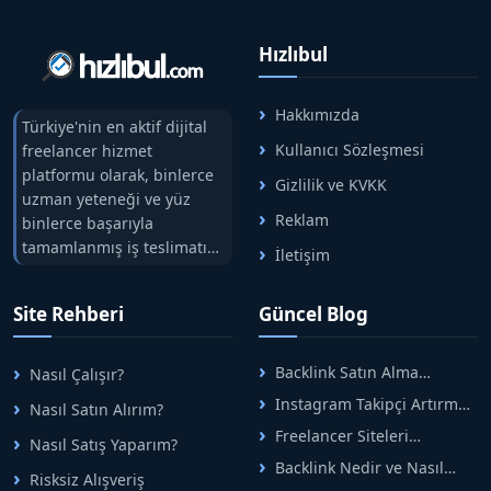
Hızlıbul
Hakkımızda
Türkiye'nin en aktif dijital
Kullanıcı Sözleşmesi
freelancer hizmet
platformu olarak, binlerce
Gizlilik ve KVKK
uzman yeteneği ve yüz
Reklam
binlerce başarıyla
tamamlanmış iş teslimatını
İletişim
tek çatıda buluşturuyoruz.
Hızlıbul, alıcı ve satıcı
Site Rehberi
Güncel Blog
arasındaki süreci risksiz
alışveriş sistemi ile koruyan
ticaretin güvenli
Backlink Satın Alma
Nasıl Çalışır?
adreslerinden birisidir.
Rehberi: Güvenli SEO İçin
Instagram Takipçi Artırma
Nasıl Satın Alırım?
Doğru Adımlar
Yöntemleri: Organik Büyüme
Freelancer Siteleri
Nasıl Satış Yaparım?
Rehberi
Arasında Doğru Seçim Nasıl
Backlink Nedir ve Nasıl
Yapılır
Risksiz Alışveriş
Alınır? Etkili Yöntemler