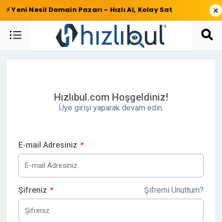
×
⚡ Yeni Nesil Domain Pazarı – Hızlı Al, Kolay Sat
Hızlıbul.com Hoşgeldiniz!
Üye girişi yaparak devam edin.
E-mail Adresiniz
*
Şifreniz
*
Şifremi Unuttum?