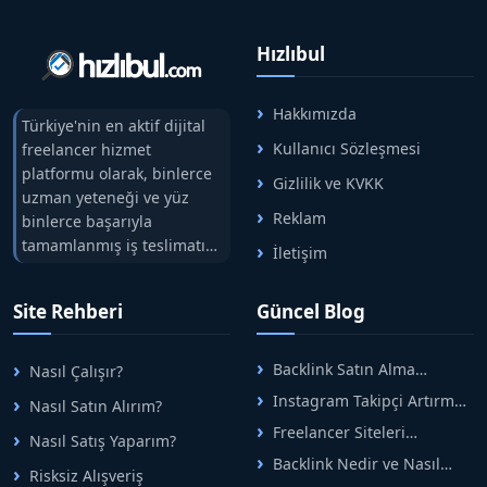
Hızlıbul
Hakkımızda
Türkiye'nin en aktif dijital
Kullanıcı Sözleşmesi
freelancer hizmet
platformu olarak, binlerce
Gizlilik ve KVKK
uzman yeteneği ve yüz
Reklam
binlerce başarıyla
tamamlanmış iş teslimatını
İletişim
tek çatıda buluşturuyoruz.
Hızlıbul, alıcı ve satıcı
Site Rehberi
Güncel Blog
arasındaki süreci risksiz
alışveriş sistemi ile koruyan
ticaretin güvenli
Backlink Satın Alma
Nasıl Çalışır?
adreslerinden birisidir.
Rehberi: Güvenli SEO İçin
Instagram Takipçi Artırma
Nasıl Satın Alırım?
Doğru Adımlar
Yöntemleri: Organik Büyüme
Freelancer Siteleri
Nasıl Satış Yaparım?
Rehberi
Arasında Doğru Seçim Nasıl
Backlink Nedir ve Nasıl
Yapılır
Risksiz Alışveriş
Alınır? Etkili Yöntemler