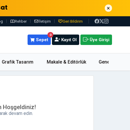
Sat
×
og
Rehber
İletişim
Geri Bildirim
0
Sepet
Kayıt Ol
Üye Girişi
Grafik Tasarım
Makale & Editörlük
Genel
m Hoşgeldiniz!
parak devam edin.