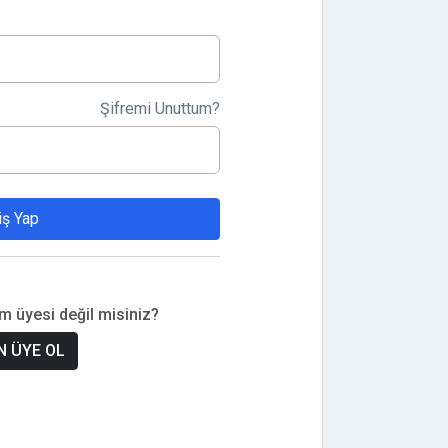
Şifremi Unuttum?
iş Yap
om üyesi değil misiniz?
 ÜYE OL