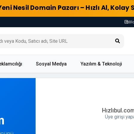
Yeni Nesil Domain Pazarı – Hızlı Al, Kolay 
Bl
eklamcılığı
Sosyal Medya
Yazılım & Teknoloji
Hızlıbul.co
m
Üye girişi ya
Gücünü