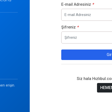
E-mail Adresiniz
*
Şifreniz
*
Gir
Siz hala Hızlıbul.c
en erişin.
HEMEN