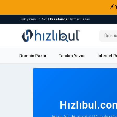
⚡ 
Türkiye'nin En Aktif
Freelance
Hizmet Pazarı
Domain Pazarı
Tanıtım Yazısı
İnternet R
Hızlıbul.co
Hızlı Al - Hızla Sat! Dijitalin 