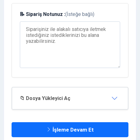
📝 Sipariş Notunuz :
(İsteğe bağlı)
📁 Dosya Yükleyici Aç
İşleme Devam Et