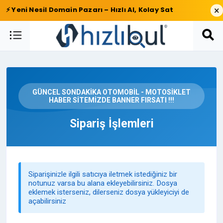
×
⚡ Yeni Nesil Domain Pazarı – Hızlı Al, Kolay Sat
GÜNCEL SONDAKİKA OTOMOBİL - MOTOSİKLET
HABER SİTEMİZDE BANNER FIRSATI !!!
Sipariş İşlemleri
Siparişinizle ilgili satıcıya iletmek istediğiniz bir
notunuz varsa bu alana ekleyebilirsiniz. Dosya
eklemek isterseniz, dilerseniz dosya yükleyiciyi de
açabilirsiniz