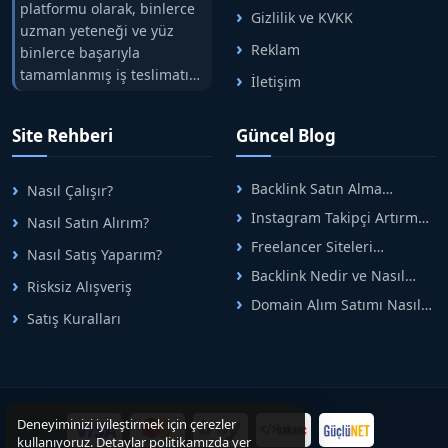
platformu olarak, binlerce
Gizlilik ve KVKK
uzman yeteneği ve yüz
Reklam
binlerce başarıyla
tamamlanmış iş teslimatını
İletişim
tek çatıda buluşturuyoruz.
Hızlıbul, alıcı ve satıcı
Site Rehberi
Güncel Blog
arasındaki süreci risksiz
alışveriş sistemi ile koruyan
ticaretin güvenli
Backlink Satın Alma
Nasıl Çalışır?
adreslerinden birisidir.
Rehberi: Güvenli SEO İçin
Instagram Takipçi Artırma
Nasıl Satın Alırım?
Doğru Adımlar
Yöntemleri: Organik Büyüme
Freelancer Siteleri
Nasıl Satış Yaparım?
Rehberi
Arasında Doğru Seçim Nasıl
Backlink Nedir ve Nasıl
Yapılır
Risksiz Alışveriş
Alınır? Etkili Yöntemler
Domain Alım Satımı Nasıl
Satış Kuralları
Yapılır? Adım Adım Güncel
Rehber
Deneyiminizi iyileştirmek için çerezler
kullanıyoruz. Detaylar politikamızda yer