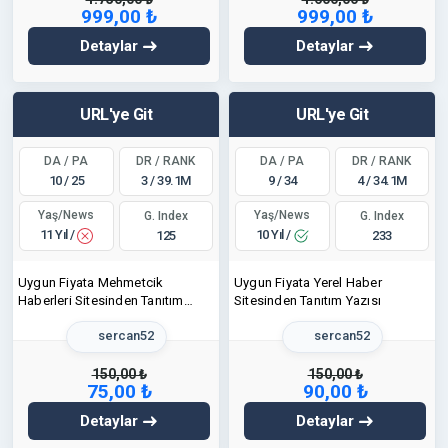
999,00 ₺
999,00 ₺
Detaylar
Detaylar
URL'ye Git
URL'ye Git
DA / PA
DR / RANK
DA / PA
DR / RANK
10 / 25
3 / 39.1M
9 / 34
4 / 34.1M
Yaş/News
Yaş/News
G. Index
G. Index
11 Yıl /
10 Yıl /
125
233
Uygun Fiyata Mehmetcik
Uygun Fiyata Yerel Haber
Haberleri Sitesinden Tanıtım
Sitesinden Tanıtım Yazısı
Yazısı
sercan52
sercan52
150,00 ₺
150,00 ₺
75,00 ₺
90,00 ₺
Detaylar
Detaylar