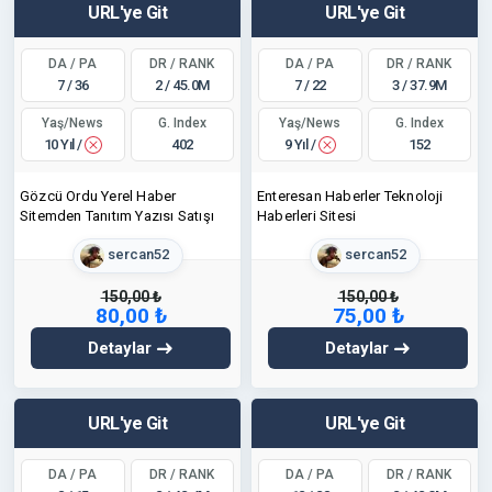
URL'ye Git
URL'ye Git
DA / PA
DR / RANK
DA / PA
DR / RANK
7 / 36
2 / 45.0M
7 / 22
3 / 37.9M
Yaş/News
Yaş/News
G. Index
G. Index
10 Yıl /
9 Yıl /
402
152
Gözcü Ordu Yerel Haber
Enteresan Haberler Teknoloji
Sitemden Tanıtım Yazısı Satışı
Haberleri Sitesi
sercan52
sercan52
150,00 ₺
150,00 ₺
80,00 ₺
75,00 ₺
Detaylar
Detaylar
URL'ye Git
URL'ye Git
DA / PA
DR / RANK
DA / PA
DR / RANK