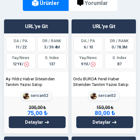
Ürünler
Yorumlar
URL'ye Git
URL'ye Git
DA / PA
DR / RANK
DA / PA
DR / RANK
11 / 22
3 / 39.4M
6 / 10
0 / 78.3M
Yaş/News
Yaş/News
G. Index
G. Index
12 Yıl /
9 Yıl /
137
87
Ay-Yıldız Haber Sitesinden
Ordu BURDA Yerel Haber
Tanıtım Yazısı Satışı
Sitemden Tanıtım Yazısı Satışı
sercan52
sercan52
200,00 ₺
150,00 ₺
75,00 ₺
80,00 ₺
Detaylar
Detaylar