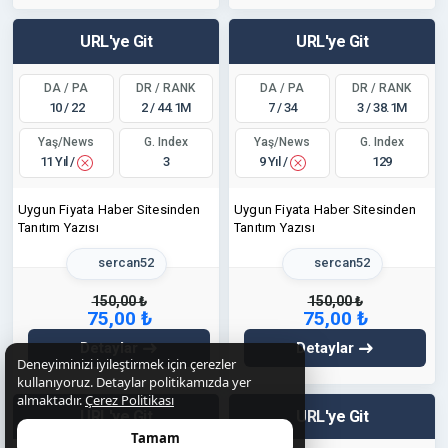
URL'ye Git
URL'ye Git
DA / PA
DR / RANK
DA / PA
DR / RANK
10 / 22
2 / 44.1M
7 / 34
3 / 38.1M
Yaş/News
Yaş/News
G. Index
G. Index
11 Yıl /
9 Yıl /
3
129
Uygun Fiyata Haber Sitesinden
Uygun Fiyata Haber Sitesinden
Tanıtım Yazısı
Tanıtım Yazısı
sercan52
sercan52
150,00 ₺
150,00 ₺
75,00 ₺
75,00 ₺
Detaylar
Detaylar
Deneyiminizi iyileştirmek için çerezler
kullanıyoruz. Detaylar politikamızda yer
almaktadır.
Çerez Politikası
URL'ye Git
URL'ye Git
Tamam