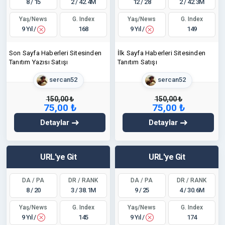
8 / 15
2 / 42.4M
12 / 28
2 / 42.3M
Yaş/News
Yaş/News
G. Index
G. Index
9 Yıl /
9 Yıl /
168
149
Son Sayfa Haberleri Sitesinden
İlk Sayfa Haberleri Sitesinden
Tanıtım Yazısı Satışı
Tanıtım Satışı
sercan52
sercan52
150,00 ₺
150,00 ₺
75,00 ₺
75,00 ₺
Detaylar
Detaylar
URL'ye Git
URL'ye Git
DA / PA
DR / RANK
DA / PA
DR / RANK
8 / 20
3 / 38.1M
9 / 25
4 / 30.6M
Yaş/News
Yaş/News
G. Index
G. Index
9 Yıl /
9 Yıl /
145
174