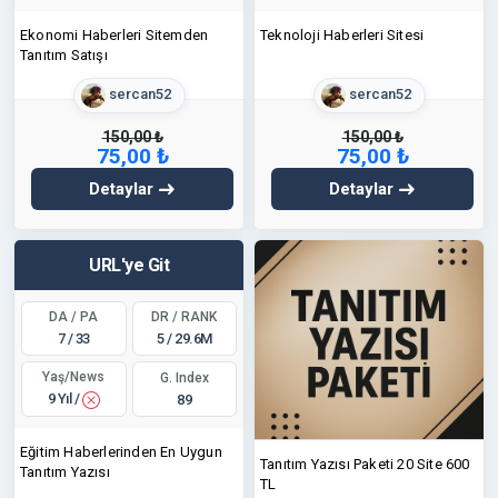
Ekonomi Haberleri Sitemden
Teknoloji Haberleri Sitesi
Tanıtım Satışı
sercan52
sercan52
150,00 ₺
150,00 ₺
75,00 ₺
75,00 ₺
Detaylar
Detaylar
URL'ye Git
DA / PA
DR / RANK
7 / 33
5 / 29.6M
Yaş/News
G. Index
9 Yıl /
89
Eğitim Haberlerinden En Uygun
Tanıtım Yazısı Paketi 20 Site 600
Tanıtım Yazısı
TL